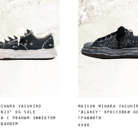
MIHARA YASUHIRO
MAISON MIHARA YASUHI
ON23" OG SOLE
"BLAKEY" КРОССОВКИ O
КИ С РВАНЫМ ЭФФЕКТОМ
ГРАФФИТИ
ИВАНИЕМ
€480