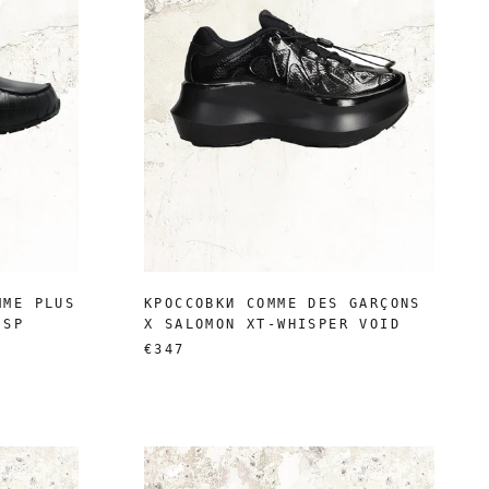
MME PLUS
КРОССОВКИ COMME DES GARÇONS
 SP
X SALOMON XT-WHISPER VOID
€347