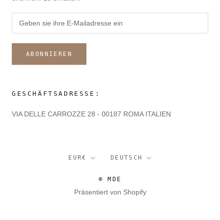
ABONNIEREN
GESCHÄFTSADRESSE:
VIA DELLE CARROZZE 28 - 00187 ROMA ITALIEN
Währung
Sprache
EUR€
DEUTSCH
© MDE
Präsentiert von Shopify