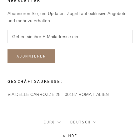
NEWSLETTER
Abonnieren Sie, um Updates, Zugriff auf exklusive Angebote
und mehr zu erhalten.
ABONNIEREN
GESCHÄFTSADRESSE:
VIA DELLE CARROZZE 28 - 00187 ROMA ITALIEN
Währung
Sprache
EUR€
DEUTSCH
© MDE