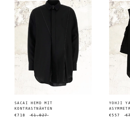
SACAI HEMD MIT
YOHJI Y
KONTRASTNÄHTEN
ASYMMET
€718
€1.027
€557
€