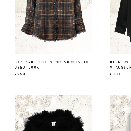
R13 KARIERTE WENDESHORTS IM
RICK OW
USED-LOOK
V-AUSSC
€998
€801