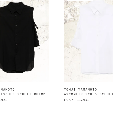
AMAMOTO
YOHJI YAMAMOTO
RISCHES SCHULTERHEMD
ASYMMETRISCHES SCHUL
797
€557
€797