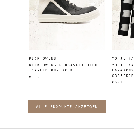
RICK OWENS
YOHJI Y
RICK OWENS GEOBASKET HIGH-
YOHJI Y
TOP-LEDERSNEAKER
LANGARM
GRAFIKD
€915
€551
ALLE PRODUKTE ANZEIGEN