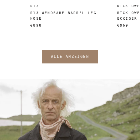
R13
RICK OW
R13 WENDBARE BARREL-LEG-
RICK OW
HOSE
ECKIGER
€898
€969
ALLE ANZEIGEN