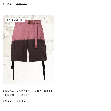
€184
€264
IM ANGEBOT
SACAI GARMENT GEFÄRBTE
DENIM-SHORTS
€617
€882