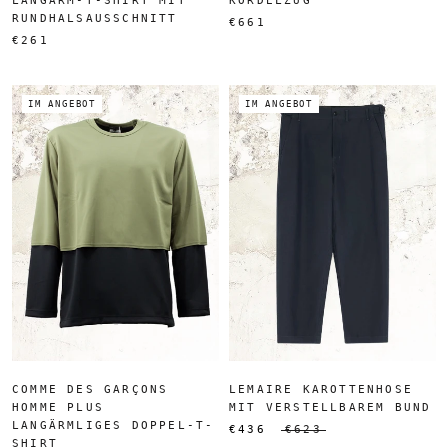
LANGARM-T-SHIRT MIT
KORDELZUG
RUNDHALSAUSSCHNITT
€661
€261
IM ANGEBOT
IM ANGEBOT
COMME DES GARÇONS
LEMAIRE KAROTTENHOSE
HOMME PLUS
MIT VERSTELLBAREM BUND
LANGÄRMLIGES DOPPEL-T-
€436
€623
SHIRT