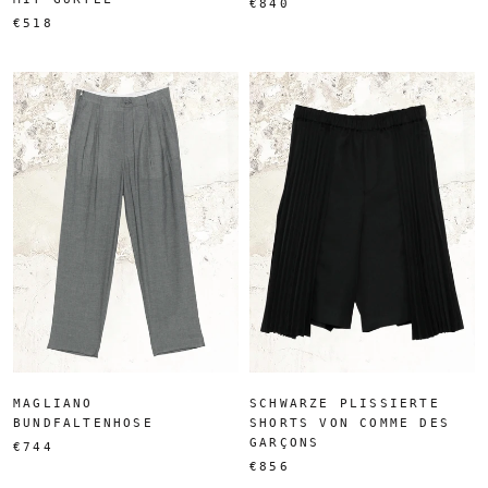
€840
€518
MAGLIANO
SCHWARZE PLISSIERTE
BUNDFALTENHOSE
SHORTS VON COMME DES
GARÇONS
€744
€856