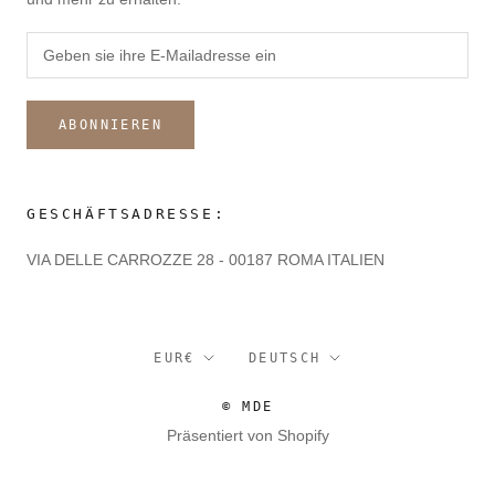
ABONNIEREN
GESCHÄFTSADRESSE:
VIA DELLE CARROZZE 28 - 00187 ROMA ITALIEN
Währung
Sprache
EUR€
DEUTSCH
© MDE
Präsentiert von Shopify