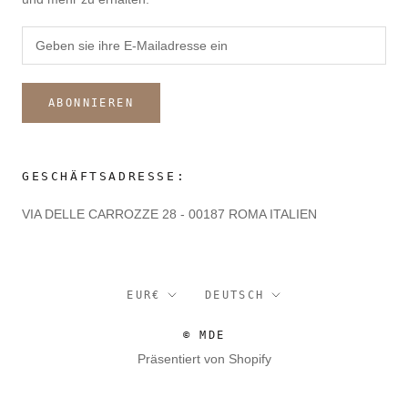
ABONNIEREN
GESCHÄFTSADRESSE:
VIA DELLE CARROZZE 28 - 00187 ROMA ITALIEN
Währung
Sprache
EUR€
DEUTSCH
© MDE
Präsentiert von Shopify