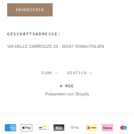
ABONNIEREN
GESCHÄFTSADRESSE:
VIA DELLE CARROZZE 28 - 00187 ROMA ITALIEN
Währung
Sprache
EUR€
DEUTSCH
© MDE
Präsentiert von Shopify