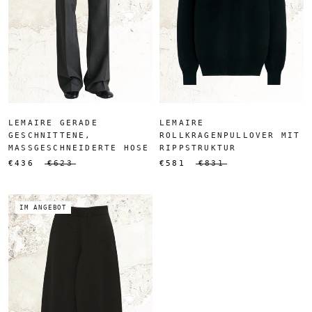
LEMAIRE GERADE
LEMAIRE
GESCHNITTENE,
ROLLKRAGENPULLOVER MIT
MASSGESCHNEIDERTE HOSE
RIPPSTRUKTUR
€436
€623
€581
€831
IM ANGEBOT