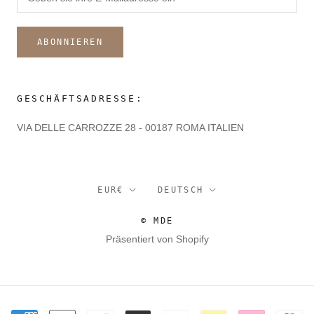
ABONNIEREN
GESCHÄFTSADRESSE:
VIA DELLE CARROZZE 28 - 00187 ROMA ITALIEN
Währung
Sprache
EUR€
DEUTSCH
© MDE
Präsentiert von Shopify