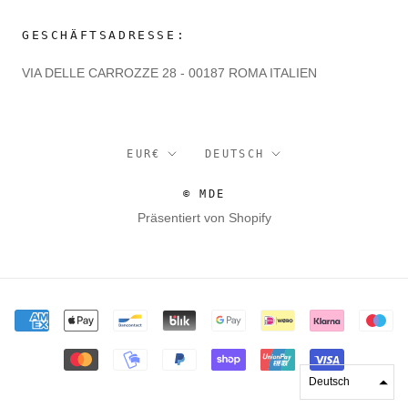
GESCHÄFTSADRESSE:
VIA DELLE CARROZZE 28 - 00187 ROMA ITALIEN
Währung
Sprache
EUR€
DEUTSCH
© MDE
Präsentiert von Shopify
Deutsch