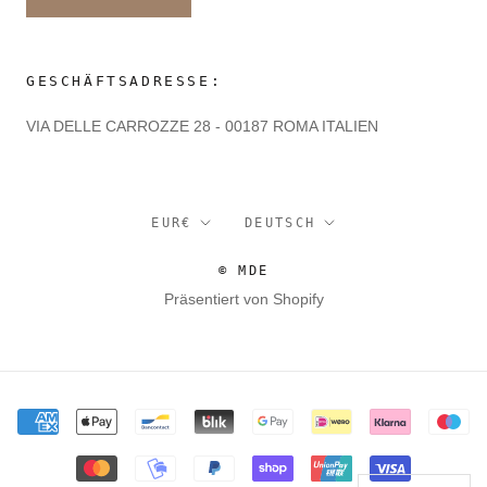
GESCHÄFTSADRESSE:
VIA DELLE CARROZZE 28 - 00187 ROMA ITALIEN
Währung
Sprache
EUR€
DEUTSCH
© MDE
Präsentiert von Shopify