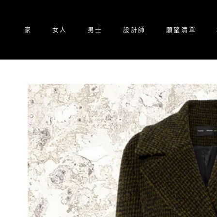
跳
至
內
家
女人
男士
設計師
願望清單
容
家
設計師
願望清單