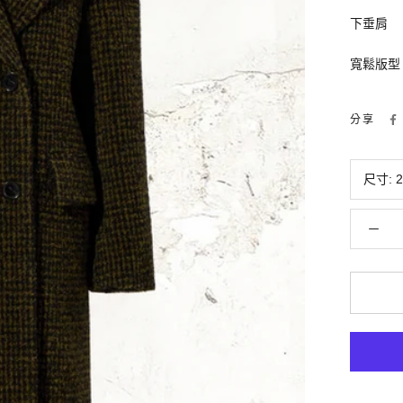
下垂肩
寬鬆版型
分享
尺寸:
2