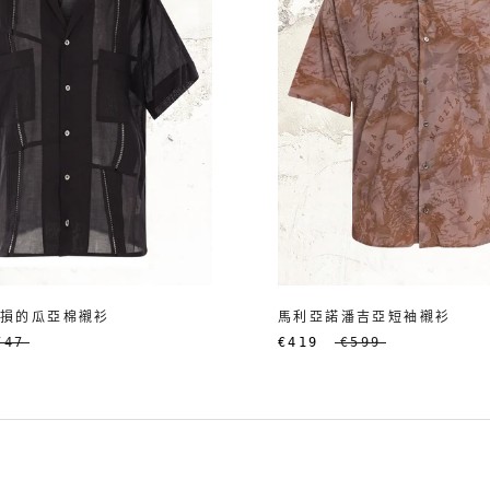
破損的瓜亞棉襯衫
馬利亞諾潘吉亞短袖襯衫
747
€419
€599