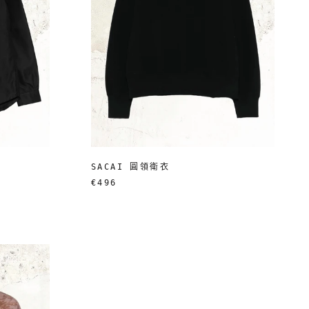
SACAI 圓領衛衣
€496