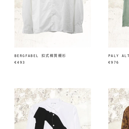
BERGFABEL 扣式棉質襯衫
PALY A
€493
€976