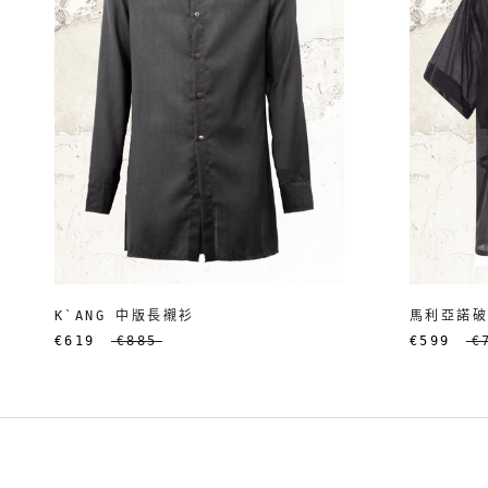
K`ANG 中版長襯衫
馬利亞諾
€619
€885
€599
€