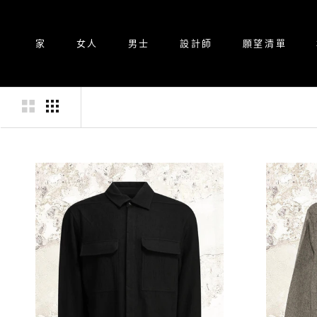
跳
至
內
家
女人
男士
設計師
願望清單
容
家
設計師
願望清單