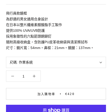
飛行員款鏡框
為舒適的男女通用合身設計
在日本以整片纖維素醋酸酯手工製作
提供100% UVA/UVB防護
採用象徵性的六點箭頭鋼鉚釘
隨附高級收納盒，含防護PU皮革收納袋與清潔擦拭布
尺寸：鏡片寬：54mm。鼻樑：21mm。鏡腿：137mm。
尺碼:
作業系統
€420
加入購物車