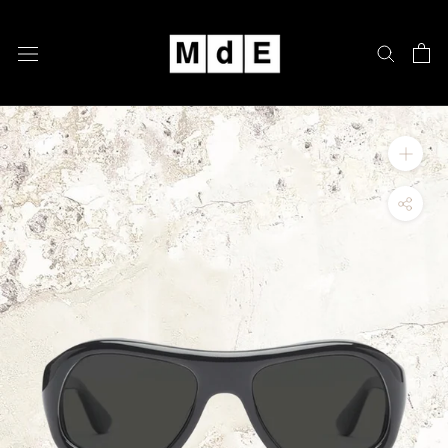
跳
至
內
容