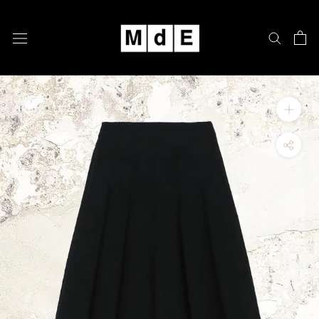
跳
至
內
容