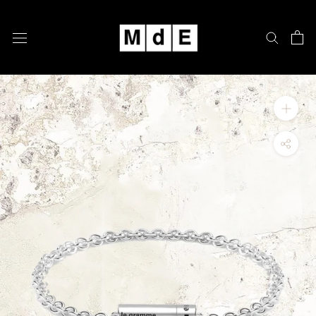
跳
至
內
容