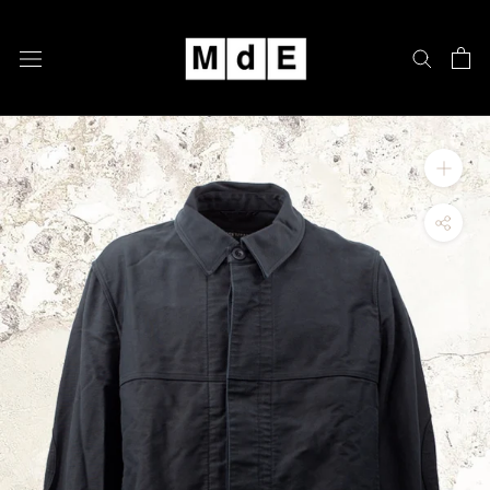
跳
至
內
容