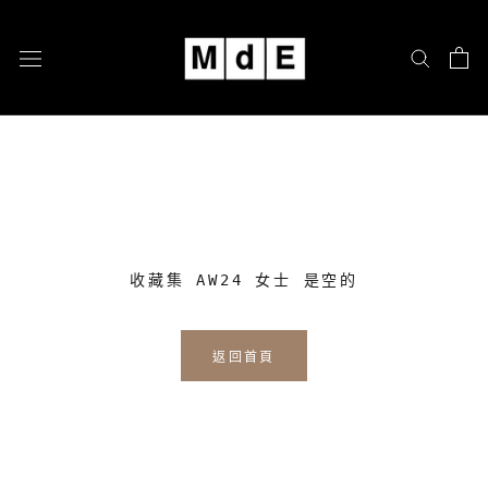
跳
至
內
容
收藏集 AW24 女士 是空的
返回首頁