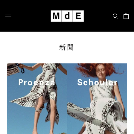
跳
至
內
容
新聞