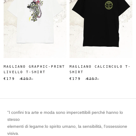
MAGLIANO GRAPHIC-PRINT
MAGLIANO CALCINCULO T-
LIVELLO T-SHIRT
SHIRT
€179
€257
€179
€257
“I confini tra arte e moda sono impercettibili perché hanno lo
stesso
elementi di legame:lo spirito umano, la sensibilità, l'ossessione
visiva.