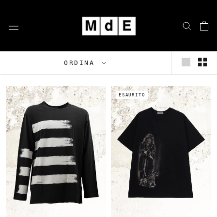
Vai
al
contenuto
ORDINA
ESAURITO