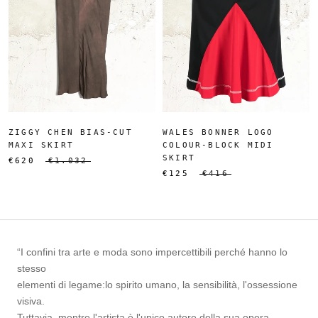
ZIGGY CHEN BIAS-CUT
WALES BONNER LOGO
MAXI SKIRT
COLOUR-BLOCK MIDI
SKIRT
€620
€1.032
€125
€416
“I confini tra arte e moda sono impercettibili perché hanno lo
stesso
elementi di legame:lo spirito umano, la sensibilità, l'ossessione
visiva.
Tuttavia, mentre l'artista è l'unico autore della sua opera,