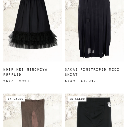
NOIR KEI NINOMIYA
SACAI PINSTRIPED MIDI
RUFFLED
SKIRT
€672
€961
€739
€1.047
IN SALDO
IN SALDO