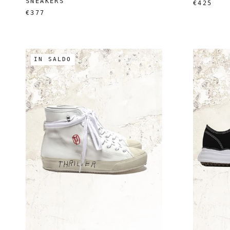
SNEAKERS
€425
€377
IN SALDO