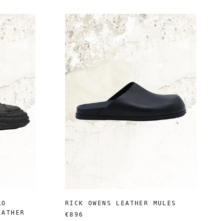
RO
RICK OWENS LEATHER MULES
EATHER
€896