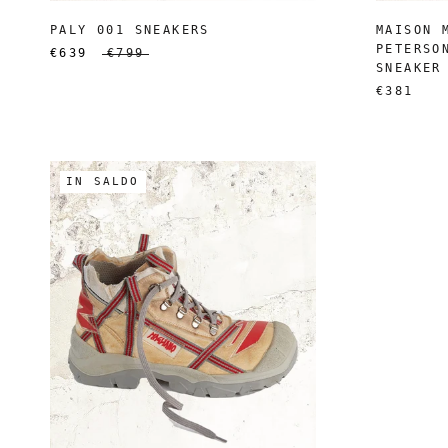
PALY 001 SNEAKERS
MAISON 
PETERSO
€639
€799
SNEAKER
€381
IN SALDO