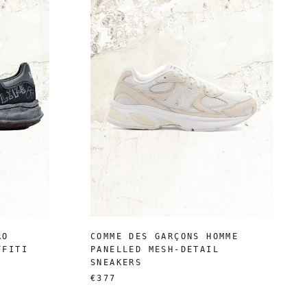
RO
COMME DES GARÇONS HOMME
FFITI
PANELLED MESH-DETAIL
SNEAKERS
€377