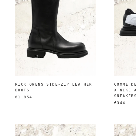
RICK OWENS SIDE-ZIP LEATHER
COMME D
BOOTS
X NIKE 
SNEAKER
€1.854
€344