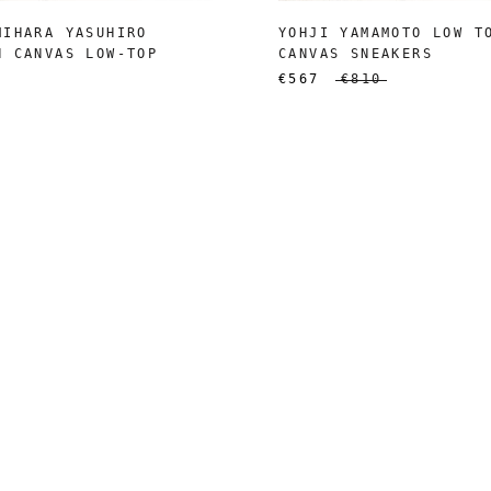
MIHARA YASUHIRO
YOHJI YAMAMOTO LOW T
N CANVAS LOW-TOP
CANVAS SNEAKERS
€567
€810