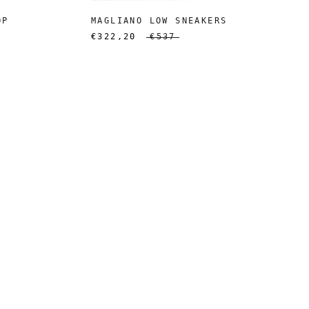
OP
MAGLIANO LOW SNEAKERS
€322,20
€537