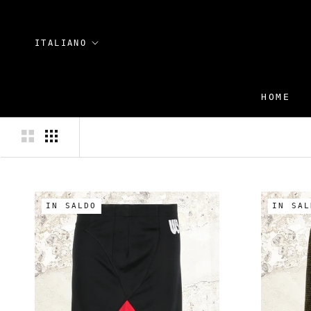
Vai
al
contenuto
Lingua
ITALIANO
HOME
HOME
IN SALDO
IN SAL