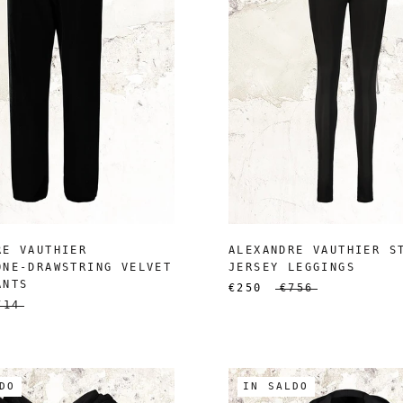
RE VAUTHIER
ALEXANDRE VAUTHIER S
ONE-DRAWSTRING VELVET
JERSEY LEGGINGS
ANTS
€250
€756
714
DO
IN SALDO