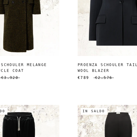
 SCHOULER MELANGE
PROENZA SCHOULER TAI
UCLE COAT
WOOL BLAZER
€3.920
€789
€2.576
DO
IN SALDO