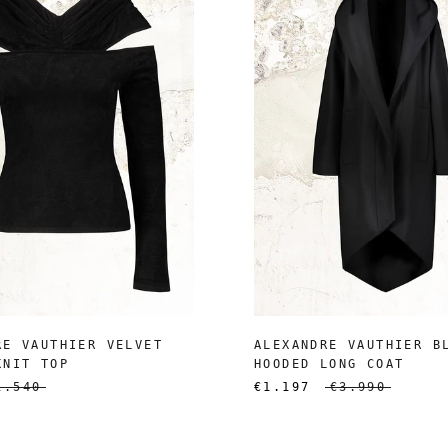
RE VAUTHIER VELVET
ALEXANDRE VAUTHIER B
KNIT TOP
HOODED LONG COAT
1.540
€1.197
€3.990