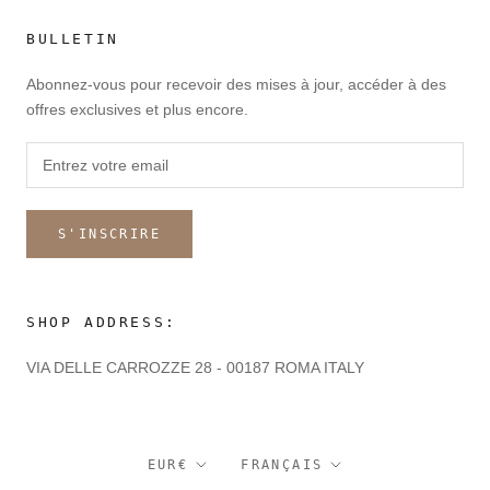
BULLETIN
Abonnez-vous pour recevoir des mises à jour, accéder à des
offres exclusives et plus encore.
S'INSCRIRE
SHOP ADDRESS:
VIA DELLE CARROZZE 28 - 00187 ROMA ITALY
Devise
Langue
EUR€
FRANÇAIS