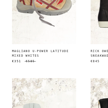
MAGLIANO U-POWER LATITUDE
RICK OW
MIXED WHITES
SNEAKWA
€351
€585
€845