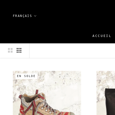
Aller
au
contenu
Langue
FRANÇAIS
ACCUEIL
ACCUEIL
EN SOLDE