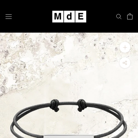
跳
至
內
容