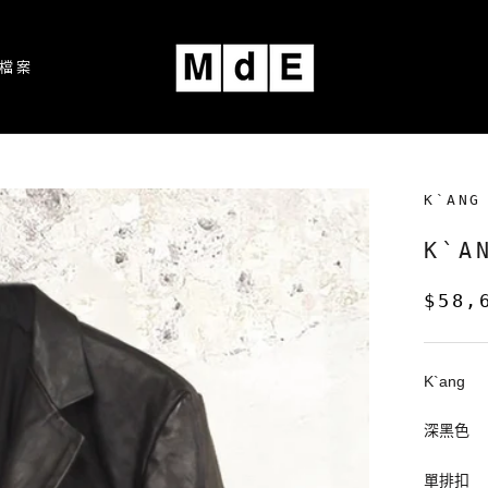
檔案
檔案
K`ANG
K`
$58,
K`ang
深黑色
單排扣