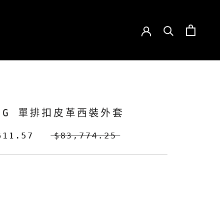
ANG 單排扣皮革西裝外套
611.57
$83,774.25