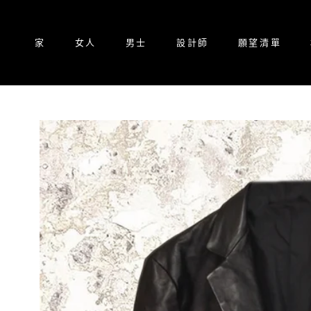
跳
至
內
家
女人
男士
設計師
願望清單
容
家
設計師
願望清單