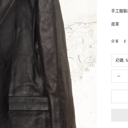
手工服裝
皮革
分享
尺碼:
5