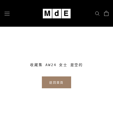
跳
至
內
容
收藏集 AW24 女士 是空的
返回首頁